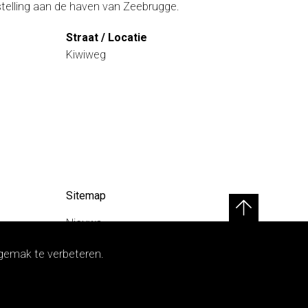
stelling aan de haven van Zeebrugge.
Straat / Locatie
Kiwiweg
Sitemap
Nieuws
Over ons
sgemak te verbeteren.
Doelgroepen
Projecten
Vacatures