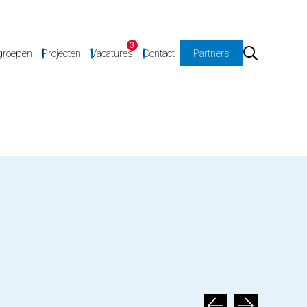
3
groepen
Projecten
Vacatures
Contact
Partners