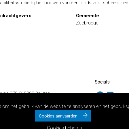
abiliteitsstudie bij het bouwen van een loods voor scheepsher
pdrachtgevers
Gemeente
Zeebrugge
Socials
weg 378 C, 8200 Brugge
146, 3010 Leuven
s om het gebruik van de website te analyseren en het gebruik
at 42, 3500 Hasselt
Cookies aanvaarden
Cookies beheren