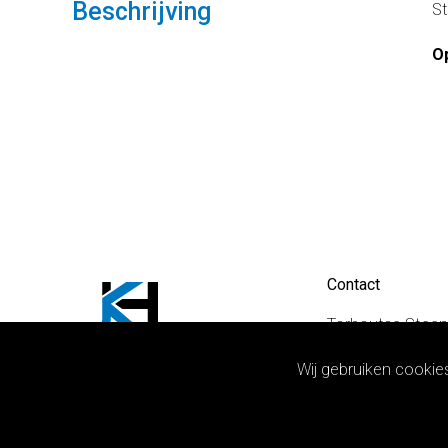
Beschrijving
St
O
Contact
Torhoutse Steen
Tiensesteenweg 
Wij gebruiken cookie
Vooruitzichtstra
050 655 655