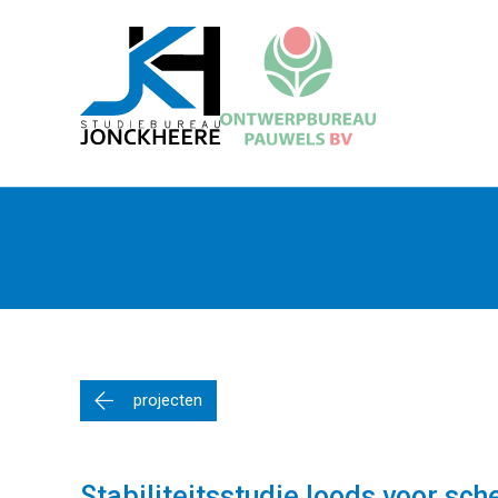
projecten
Stabiliteitsstudie loods voor sc