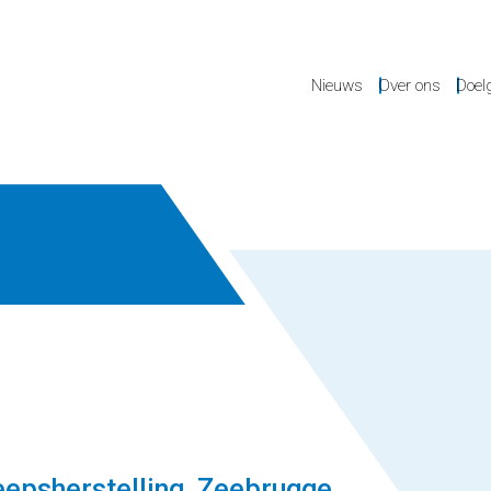
Nieuws
Over ons
Doel
heepsherstelling, Zeebrugge