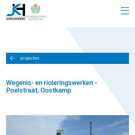
3
Vacatures
Contact
Partners
projecten
Wegenis- en rioleringswerken -
Poelstraat, Oostkamp